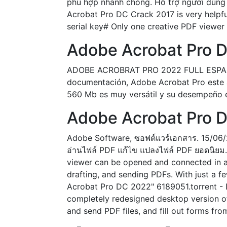
phù hợp nhanh chóng. Hỗ trợ người dùng 
Acrobat Pro DC Crack 2017 is very helpful
serial key# Only one creative PDF viewer
Adobe Acrobat Pro D
ADOBE ACROBRAT PRO 2022 FULL ESPAÑOL. 
documentación, Adobe Acrobat Pro este 
560 Mb es muy versátil y su desempeño es
Adobe Acrobat Pro DC
Adobe Software, ซอฟต์แวร์เอกสาร. 15/06
อ่านไฟล์ PDF แก้ไข แปลงไฟล์ PDF ยอดนิยม.
viewer can be opened and connected in a f
drafting, and sending PDFs. With just a 
Acrobat Pro DC 2022" 6189051.torrent - D
completely redesigned desktop version of 
and send PDF files, and fill out forms fro