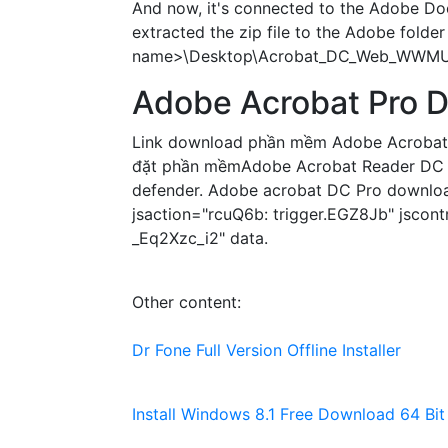
And now, it's connected to the Adobe Doc
extracted the zip file to the Adobe folder
name>\Desktop\Acrobat_DC_Web_WWMUI\Adob
Adobe Acrobat Pro D
Link download phần mềm Adobe Acrobat R
đặt phần mềmAdobe Acrobat Reader DC 20
defender. Adobe acrobat DC Pro download
jsaction="rcuQ6b: trigger.EGZ8Jb" jscon
_Eq2Xzc_i2" data.
Other content:
Dr Fone Full Version Offline Installer
Install Windows 8.1 Free Download 64 Bit