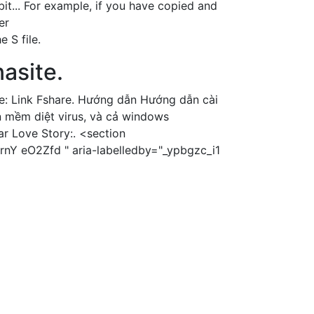
t... For example, if you have copied and
er
 S file.
asite.
: Link Fshare. Hướng dẫn Hướng dẫn cài
 mềm diệt virus, và cả windows
r Love Story:. <section
rnY eO2Zfd " aria-labelledby="_ypbgzc_i1