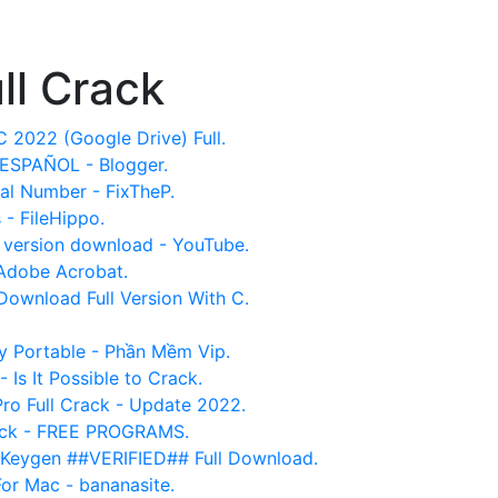
ll Crack
 2022 (Google Drive) Full.
SPAÑOL - Blogger.
al Number - FixTheP.
- FileHippo.
l version download - YouTube.
Adobe Acrobat.
Download Full Version With C.
y Portable - Phần Mềm Vip.
Is It Possible to Crack.
 Full Crack - Update 2022.
rack - FREE PROGRAMS.
Keygen ##VERIFIED## Full Download.
or Mac - bananasite.