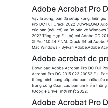
Adobe Acrobat Pro D
Vậy là xong, bạn đã setup xong, hiện gi
Pro DC Full Crack 2022 DOWNLOAD Adobe 
của bạn (nếu có) và Bộ bảo vệ Windows
2022.Tổng Hợp Full bộ cài Adobe CC 201
XI Pro 11.0.24 FINAL Crack 64 bit.Adob
Mac Windows - Sylvan Adobe.Adobe Acr
Adobe acrobat dc pro
Download Adobe Acrobat Pro DC Full Por
Acrobat Pro DC 2015.023.20053 Full Port
thông minh cung cấp cho bạn nhiều sức mạ
trong công đoạn các bạn tìm kiếm thông t
(Google Drive) mới nhất 2022.
Adobe Acrobat Pro D