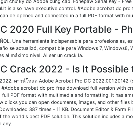
gửi chữ ký do Adobe cung cấp. Fonepaw Serial Key - Free
.It is also have executive control. #Adobe acrobat dc pro 
 can be opened and connected in a full PDF format with mu
C 2020 Full Key Portable - P
Una herramienta indispensable para profesionales, estu
año se actualizó, compatible para Windows 7, Windows8, 
 al máximo nivel. Al ser un crack la.
 Crack 2022 - Is It Possible 
/2022. ดาวน์โหลด Adobe Acrobat Pro DC 2022.001.20142 (x
 #Adobe acrobat dc pro free download full version with cr
ull PDF format with multimedia and formatting. It has amazi
few clicks you can open documents, images, and other fil
ownloaded 387 times - 11 KB. Document Editor & Form Fille
the world's best PDF solution. This solution includes a mob
m any.