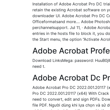
Installation of Adobe Acrobat Pro DC tria
retain the existing Acrobat software on 
downloader UI. Adobe Acrobat Pro DC Cr
Officeformatsand more.... Adobe Photosh
perchannelsupport. Jul 11, · Adobe Acrob
entries in the hosts file to block it, you d
the Start menu, the option “Activate Acroba
Adobe Acrobat Profes
Download LinksMega: password: HuuB0jI
need t.
Adobe Acrobat Dc Pro
Adobe Acrobat Pro DC 2022.001.20117 (
Pro DC 2022.001.20117 (x64) With Crack 
need to convert, edit and sign PDFs. Dow
file PDF. Người dùng khi lựa chọn và sử 