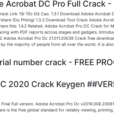
Acrobat DC Pro Full Crack -
ack Link Tải Tốc Độ Cao. 1.3.1 Download Adobe Acrobat DC
share (Dự Phòng) 1.3.3 Download Tool Crack Adobe Acrob
are this: 1.4.2 Related. Adobe Acrobat Pro DC Crack for Mo
facing with PDF reports across stages and gadgets. Introd
2 Adobe Acrobat Pro Dc 21.011.20039 Crack free download
 by the majority of people from all over the world. It is al
erial number crack - FREE P
DC 2020 Crack Keygen ##VERI
Final Full version. Adobe Acrobat Pro Dc v2019.008.20081
 is the free global standard for reliably viewing, print