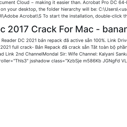
ument Cloud − making it easier than. Acrobat Pro DC 64-bi
 on your desktop, the folder hierarchy will be: C:\Users\<us
e Acrobat\S To start the installation, double-click the
c 2017 Crack For Mac - banan
eader DC 2021 bản repack đã active sẵn 100%. Link Drive
21 full crack- Bản Repack đã crack sẵn Tắt toàn bộ phần
 Link 2nd ChannelMondal Sir: Wife Channel: Kalyani Sanka
troller="ThIs3" jsshadow class="XzbSje m586Kb JGNgFd VL