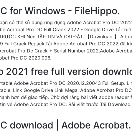
C for Windows - FileHippo.
ờ bạn có thể sử dụng ứng dụng Adobe Acrobat Pro DC 2022 
Acrobat Pro DC Full Crack 2022 - Google Drive Tải xuống
 TRƯỚC KHI Nén TẬP TIN VÀ CÀI ĐẶT. 【Download 】 Adobe
9 Full Crack Repack.Tải Adobe Acrobat Pro DC 2022 đã kí
e Acrobat Pro Dc Crack + Serial Number 2022.Adobe Acroba
obat Pro DC 2020.006.
 2021 free full version down
table Adobe Acrobat Pro DC 2020.12.20043 Full Setup. Li
able. Link Google Drive Link Mega. Adobe Acrobat Pro DC 
nh hơn để giao tiếp. Chờ đợi rằng bài viết adobe reader fu
in về Adobe Acrobat Pro DC. Bài viết trước Tải Download IO
C download | Adobe Acrobat.