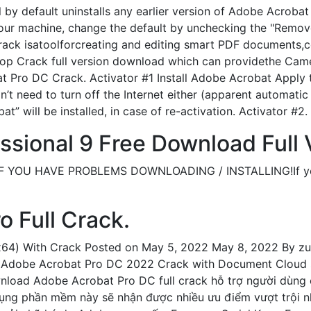
l by default uninstalls any earlier version of Adobe Acrob
your machine, change the default by unchecking the "Remove
ack isatoolforcreating and editing smart PDF documents,c
op Crack full version download which can providethe Came
at Pro DC Crack. Activator #1 Install Adobe Acrobat Apply
on’t need to turn off the Internet either (apparent automatic 
t” will be installed, in case of re-activation. Activator #2.
sional 9 Free Download Full 
F YOU HAVE PROBLEMS DOWNLOADING / INSTALLING!If you c
 Full Crack.
x64) With Crack Posted on May 5, 2022 May 8, 2022 By 
Adobe Acrobat Pro DC 2022 Crack with Document Cloud ser
nload Adobe Acrobat Pro DC full crack hỗ trợ người dùng c
dụng phần mềm này sẽ nhận được nhiều ưu điểm vượt trội nh