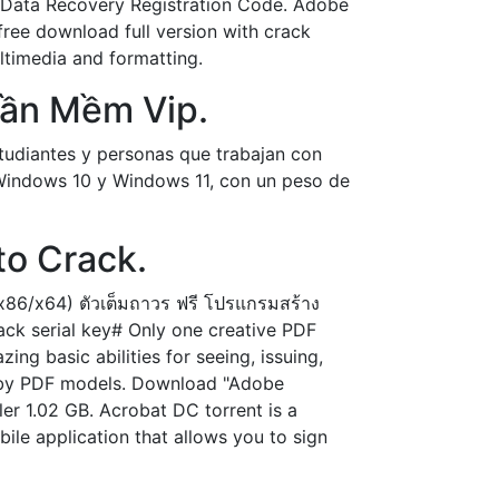
 Data Recovery Registration Code. Adobe
free download full version with crack
ltimedia and formatting.
hần Mềm Vip.
diantes y personas que trabajan con
Windows 10 y Windows 11, con un peso de
to Crack.
86/x64) ตัวเต็มถาวร ฟรี โปรแกรมสร้าง
ack serial key# Only one creative PDF
ng basic abilities for seeing, issuing,
es by PDF models. Download "Adobe
r 1.02 GB. Acrobat DC torrent is a
ile application that allows you to sign