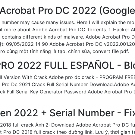
 Acrobat Pro DC 2022 (Google 
number may cause many issues. Here I will explain the mos
ut more about Adobe Acrobat Pro DC Torrents. 1. Hacker A
it contains different kinds of malware. Adobe Acrobat Pro 
nhật: 09/05/2022 14 90 Adobe Acrobat Pro DC v2022.001.2
 cùng một tính năng là tạo, chỉnh sửa, convert file pdf.
O 2022 FULL ESPAÑOL - Blo
ll Version With Crack.Adobe pro dc crack - PROGRAM FRE
ro Dc 2021 Crack Full Serial Number Download.Adobe Acro
k Full Serial Key Generator Password.Adobe Acrobat Pro
en 2022 + Serial Number - Fi
018 full crack Ảnh 2: Download Adobe Acrobat Pro DC full
Pro DC 2018 full crack theo đường link. Lưu ý, thời gian t