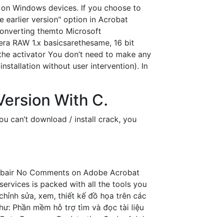
at on Windows devices. If you choose to
 earlier version" option in Acrobat
onverting themto Microsoft
ra RAW 1.x basicsarethesame, 16 bit
 the activator You don’t need to make any
installation without user intervention). In
Version With C.
an’t download / install crack, you
zubair No Comments on Adobe Acrobat
vices is packed with all the tools you
hỉnh sửa, xem, thiết kế đồ họa trên các
ư: Phần mềm hỗ trợ tìm và đọc tài liệu