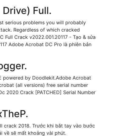
Drive) Full.
t serious problems you will probably
ttack. Regardless of which cracked
DC Full Crack v2022.001.20117 - Tạo & sửa
0117 Adobe Acrobat DC Pro là phiên bản
gger.
E powered by Doodlekit.Adobe Acrobat
bat (all versions) free serial number
 Dc 2020 Crack [PATCHED] Serial Number
xTheP.
 crack 2018. Trước khi bắt tay vào bước
ải về sẽ mất khoảng vài phút.