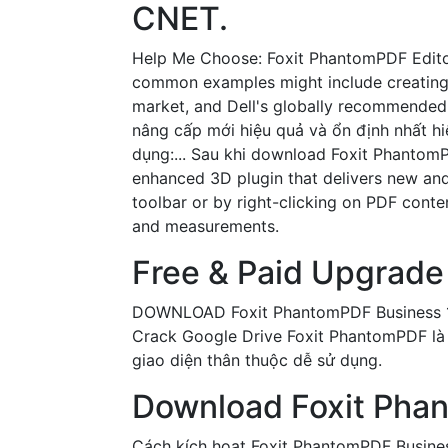
CNET.
Help Me Choose: Foxit PhantomPDF Editor
common examples might include creating, c
market, and Dell's globally recommended s
nâng cấp mới hiệu quả và ổn định nhất hi
dụng:... Sau khi download ‎Foxit Phanto
enhanced 3D plugin that delivers new an
toolbar or by right-clicking on PDF cont
and measurements.
Free & Paid Upgrade 
DOWNLOAD Foxit PhantomPDF Business 10.0
Crack Google Drive Foxit PhantomPDF là
giao diện thân thuộc dễ sử dụng.
Download Foxit Phan
Cách kích hoạt Foxit PhantomPDF Business