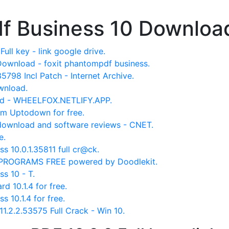
f Business 10 Downloa
ll key - link google drive.
Download - foxit phantompdf business.
5798 Incl Patch - Internet Archive.
wnload.
oad - WHEELFOX.NETLIFY.APP.
om Uptodown for free.
download and software reviews - CNET.
e.
 10.0.1.35811 full cr@ck.
 PROGRAMS FREE powered by Doodlekit.
s 10 - T.
 10.1.4 for free.
 10.1.4 for free.
1.2.2.53575 Full Crack - Win 10.