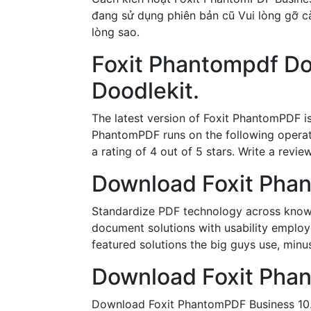
đang sử dụng phiên bản cũ Vui lòng gỡ cài
lòng sao.
Foxit Phantompdf D
Doodlekit.
The latest version of Foxit PhantomPDF is
PhantomPDF runs on the following operat
a rating of 4 out of 5 stars. Write a rev
Download Foxit Phan
Standardize PDF technology across knowl
document solutions with usability employe
featured solutions the big guys use, minus
Download Foxit Phan
Download Foxit PhantomPDF Business 10.1