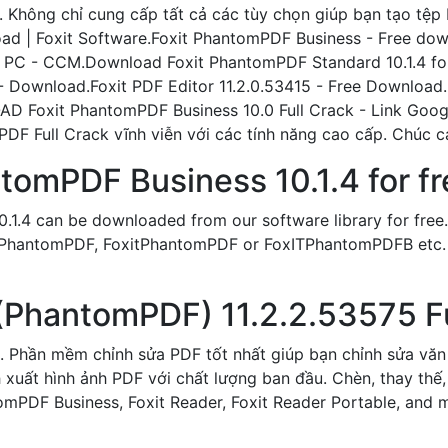
. Không chỉ cung cấp tất cả các tùy chọn giúp bạn tạo tệp
d | Foxit Software.Foxit PhantomPDF Business - Free dow
r PC - CCM.Download Foxit PhantomPDF Standard 10.1.4 fo
 - Download.Foxit PDF Editor 11.2.0.53415 - Free Downloa
Foxit PhantomPDF Business 10.0 Full Crack - Link Google
DF Full Crack vĩnh viễn với các tính năng cao cấp. Chúc c
omPDF Business 10.1.4 for fr
1.4 can be downloaded from our software library for free. T
PhantomPDF, FoxitPhantomPDF or FoxITPhantomPDFB etc. The 
 (PhantomPDF) 11.2.2.53575 Fu
. Phần mềm chỉnh sửa PDF tốt nhất giúp bạn chỉnh sửa văn
xuất hình ảnh PDF với chất lượng ban đầu. Chèn, thay thế, x
mPDF Business, Foxit Reader, Foxit Reader Portable, and