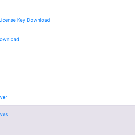
+ License Key Download
 Download
ver
ives