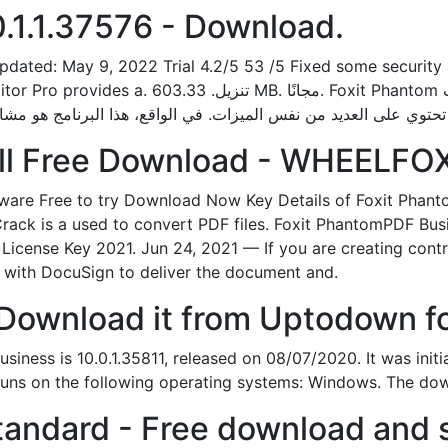
.1.1.37576 - Download.
dated: May 9, 2022 Trial 4.2/5 53 /5 Fixed some security a
ntom هو أداة مفيدة يمكنك استخدامها لتحرير ملفات
ull Free Download - WHEELFO
ware Free to try Download Now Key Details of Foxit Phanto
rack is a used to convert PDF files. Foxit PhantomPDF Busi
 License Key 2021. Jun 24, 2021 — If you are creating con
 with DocuSign to deliver the document and.
Download it from Uptodown fo
siness is 10.0.1.35811, released on 08/07/2020. It was init
uns on the following operating systems: Windows. The down
andard - Free download and s