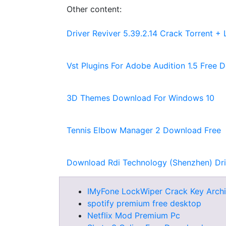
Other content:
Driver Reviver 5.39.2.14 Crack Torrent 
Vst Plugins For Adobe Audition 1.5 Free
3D Themes Download For Windows 10
Tennis Elbow Manager 2 Download Free
Download Rdi Technology (Shenzhen) Dri
IMyFone LockWiper Crack Key Arch
spotify premium free desktop
Netflix Mod Premium Pc